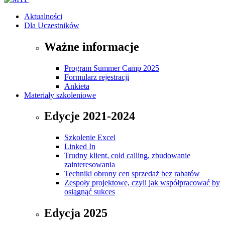
Aktualności
Dla Uczestników
Ważne informacje
Program Summer Camp 2025
Formularz rejestracji
Ankieta
Materiały szkoleniowe
Edycje 2021-2024
Szkolenie Excel
Linked In
Trudny klient, cold calling, zbudowanie
zainteresowania
Techniki obrony cen sprzedaż bez rabatów
Zespoły projektowe, czyli jak współpracować by
osiągnąć sukces
Edycja 2025