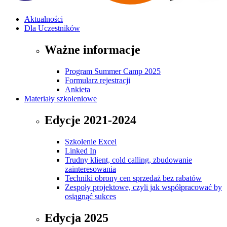
Aktualności
Dla Uczestników
Ważne informacje
Program Summer Camp 2025
Formularz rejestracji
Ankieta
Materiały szkoleniowe
Edycje 2021-2024
Szkolenie Excel
Linked In
Trudny klient, cold calling, zbudowanie
zainteresowania
Techniki obrony cen sprzedaż bez rabatów
Zespoły projektowe, czyli jak współpracować by
osiągnąć sukces
Edycja 2025